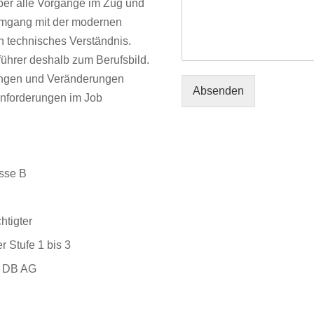
ber alle Vorgänge im Zug und
 Umgang mit der modernen
n technisches Verständnis.
ührer deshalb zum Berufsbild.
ungen und Veränderungen
Absenden
 Anforderungen im Job
asse B
tigter
 Stufe 1 bis 3
r DB AG